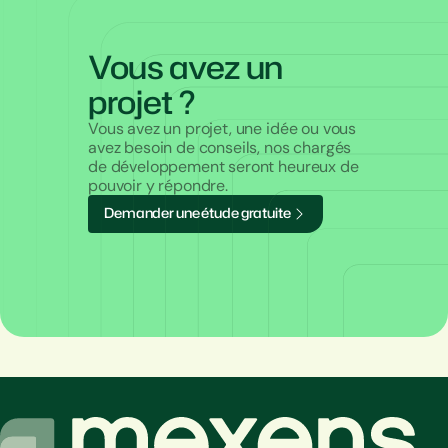
Vous avez un
projet ?
Vous avez un projet, une idée ou vous
avez besoin de conseils, nos chargés
de développement seront heureux de
pouvoir y répondre.
D
e
m
a
n
d
e
r
u
n
e
é
t
u
d
e
g
r
a
t
u
i
t
e