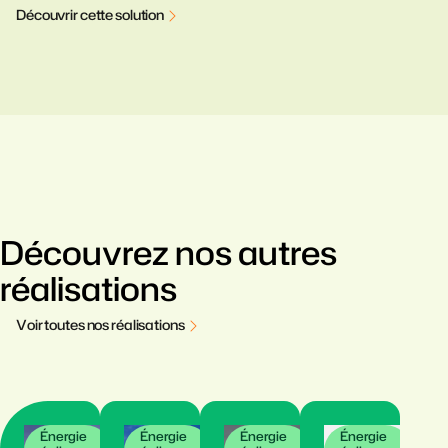
D
é
c
o
u
v
r
i
r
c
e
t
t
e
s
o
l
u
t
i
o
n
Découvrez nos autres
réalisations
V
o
i
r
t
o
u
t
e
s
n
o
s
r
é
a
l
i
s
a
t
i
o
n
s
Énergie
Énergie
Énergie
Énergie