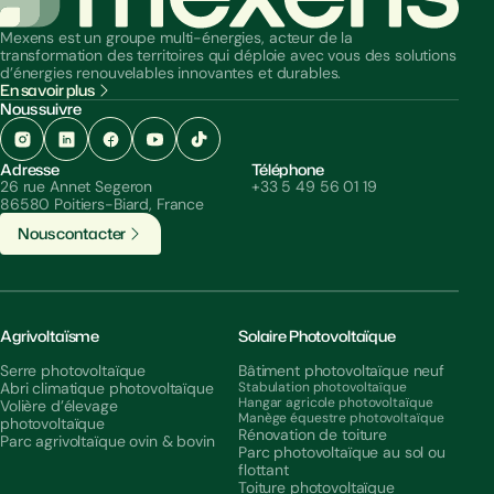
Mexens est un groupe multi-énergies, acteur de la
transformation des territoires qui déploie avec vous des solutions
d’énergies renouvelables innovantes et durables.
En savoir plus
Nous suivre
Adresse
Téléphone
26 rue Annet Segeron
+33 5 49 56 01 19
86580 Poitiers-Biard, France
N
o
u
s
c
o
n
t
a
c
t
e
r
Agrivoltaïsme
Solaire Photovoltaïque
Serre photovoltaïque
Bâtiment photovoltaïque neuf
Abri climatique photovoltaïque
Stabulation photovoltaïque
Hangar agricole photovoltaïque
Volière d’élevage
Manège équestre photovoltaïque
photovoltaïque
Rénovation de toiture
Parc agrivoltaïque ovin & bovin
Parc photovoltaïque au sol ou
flottant
Toiture photovoltaïque