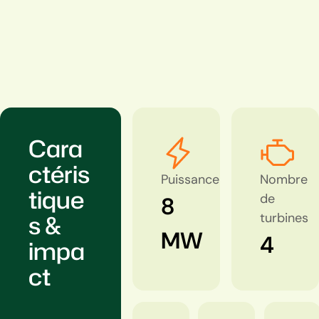
Cara
ctéris
Puissance
Nombre
tique
de
8
s &
turbines
MW
4
impa
ct