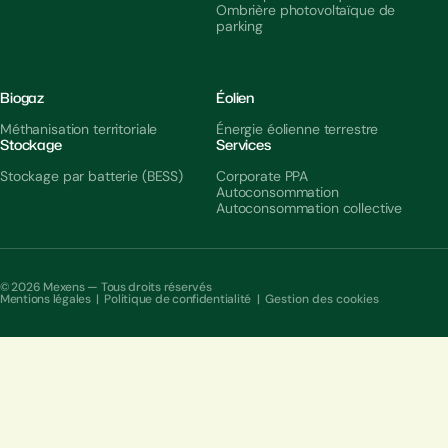
Ombrière photovoltaïque de
parking
Biogaz
Éolien
Méthanisation territoriale
Énergie éolienne terrestre
Stockage
Services
Stockage par batterie (BESS)
Corporate PPA
Autoconsommation
Autoconsommation collective
© 2026 Mexens — Tous droits réservés
Mentions légales
|
Politique de confidentialité
|
Gestion des cookies