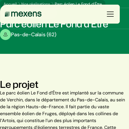
Accueil
Nos réalisations
Parc éolien Le Fond d’Être
Énergie éolienne terrestre
Parc éolien Le Fond d’Être
Galerie
Pas-de-Calais (62)
+2
Vous êtes
E
n
s
a
v
o
i
r
p
l
u
s
Nos solutions
Nos réalisations
Le projet
Ressources
Le parc éolien Le Fond d’Être est implanté sur la commune
de Verchin, dans le département du Pas-de-Calais, au sein
Le groupe
de la région Hauts-de-France. Il fait partie du vaste
ensemble éolien de Fruges, déployé dans les collines de
l’Artois, qui constitue l’un des plus importants
regroupements d’éoliennes terrestres de France. Cette