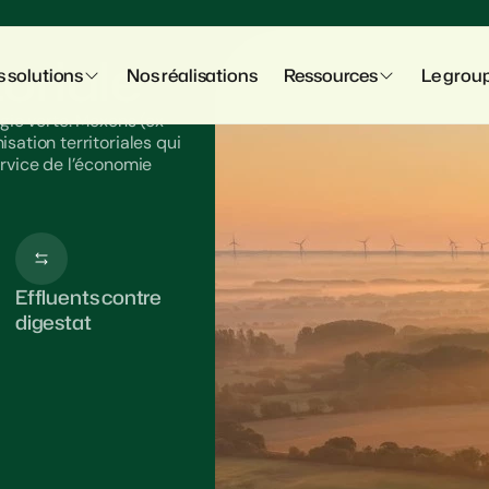
oriale
 solutions
Nos réalisations
Ressources
Le grou
gie verte. Mexens (ex
ation territoriales qui
rvice de l’économie
Effluents contre
digestat