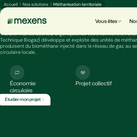
Accueil
Nos solutions
Méthanisation territoriale
Nos solutions
Méthanisation territ
Vous êtes
Nos
Transformez les déchets organiques de votre territoire en éner
Technique Biogaz) développe et exploite des unités de méthanis
produisent du biométhane injecté dans le réseau de gaz, au se
circulaire locale.
Économie
Projet collectif
circulaire
É
t
u
d
i
e
r
m
o
n
p
r
o
j
e
t