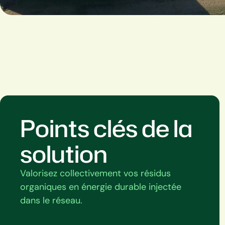
Points clés de la
solution
Valorisez collectivement vos résidus
organiques en énergie durable injectée
dans le réseau.