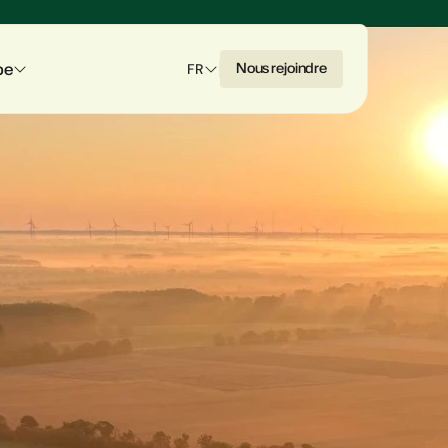
pe
N
o
u
s
r
e
j
o
i
n
d
r
e
FR