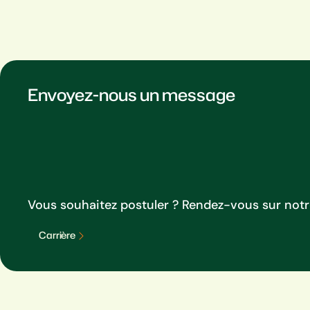
Envoyez-nous un message
Vous souhaitez postuler ? Rendez-vous sur not
C
a
r
r
i
è
r
e