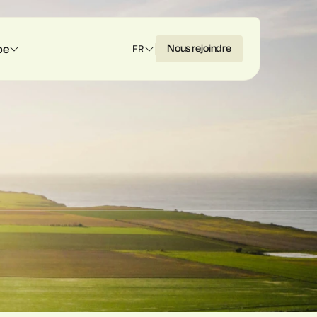
pe
N
o
u
s
r
e
j
o
i
n
d
r
e
FR