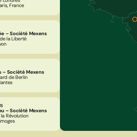
e Londres
ris, France
ée – Société Mexens
de la Liberté
yon
 – Société
Mexens
ard de Berlin
antes
s
ou – Société Mexens
 la Révolution
imoges