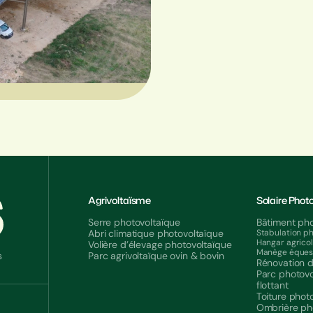
Agrivoltaïsme
Solaire Phot
Serre photovoltaïque
Bâtiment pho
Abri climatique photovoltaïque
Stabulation p
Hangar agrico
Volière d’élevage photovoltaïque
Manège équest
s
Parc agrivoltaïque ovin & bovin
Rénovation d
Parc photovo
flottant
Toiture phot
Ombrière ph