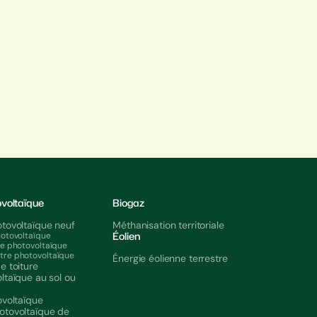
ovoltaïque
Biogaz
tovoltaïque neuf
Méthanisation territoriale
Éolien
hotovoltaïque
le photovoltaïque
re photovoltaïque
Énergie éolienne terrestre
e toiture
ltaïque au sol ou
ovoltaïque
otovoltaïque de