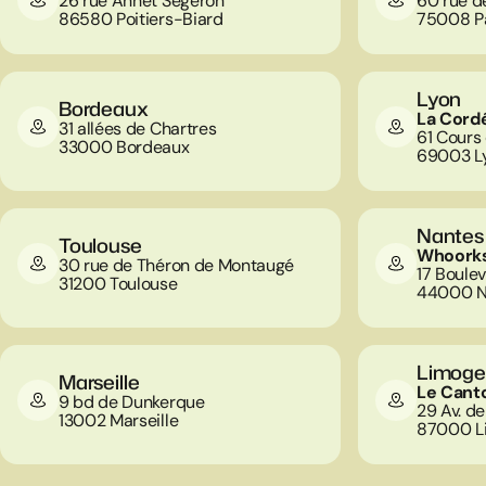
26 rue Annet Segeron
60 rue d
86580 Poitiers-Biard
75008 Pa
Lyon
Bordeaux
La Cord
31 allées de Chartres
61 Cours 
33000 Bordeaux
69003 L
Nantes
Toulouse
Whoorks
30 rue de Théron de Montaugé
17 Boulev
31200 Toulouse
44000 N
Limoge
Marseille
Le Cant
9 bd de Dunkerque
29 Av. de
13002 Marseille
87000 L