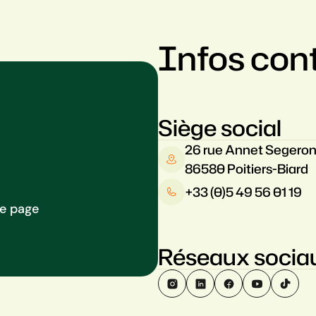
Infos con
Siège social
26 rue Annet Segero
86580 Poitiers-Biard
+33 (0)5 49 56 01 19
re page
Réseaux socia