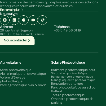
transformation des territoires qui déploie avec vous des solutions
d’énergies renouvelables innovantes et durables.
En savoir plus
Nous suivre
Adresse
Téléphone
26 rue Annet Segeron
+33 5 49 56 01 19
86580 Poitiers-Biard, France
N
o
u
s
c
o
n
t
a
c
t
e
r
Agrivoltaïsme
Solaire Photovoltaïque
Serre photovoltaïque
Bâtiment photovoltaïque neuf
Abri climatique photovoltaïque
Stabulation photovoltaïque
Hangar agricole photovoltaïque
Volière d’élevage
Manège équestre photovoltaïque
photovoltaïque
Rénovation de toiture
Parc agrivoltaïque ovin & bovin
Parc photovoltaïque au sol ou
flottant
Toiture photovoltaïque
Ombrière photovoltaïque de
parking