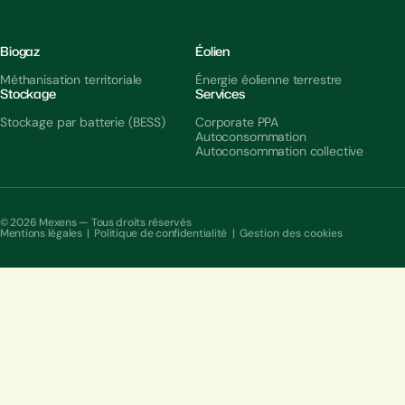
Biogaz
Éolien
Méthanisation territoriale
Énergie éolienne terrestre
Stockage
Services
Stockage par batterie (BESS)
Corporate PPA
Autoconsommation
Autoconsommation collective
© 2026 Mexens — Tous droits réservés
Mentions légales
|
Politique de confidentialité
|
Gestion des cookies