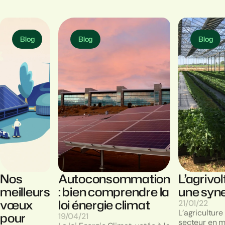
Blog
Blog
Blog
Nos
Autoconsommation
L’agrivo
meilleurs
: bien comprendre la
une syne
vœux
loi énergie climat
21/01/22
L’agriculture 
pour
19/04/21
secteur en m