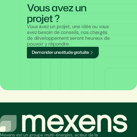
Vous avez un
projet ?
Vous avez un projet, une idée ou vous
avez besoin de conseils, nos chargés
de développement seront heureux de
pouvoir y répondre.
D
e
m
a
n
d
e
r
u
n
e
é
t
u
d
e
g
r
a
t
u
i
t
e
Mexens est un groupe multi-énergies, acteur de la