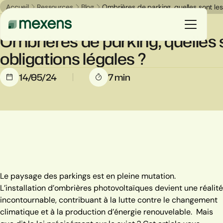
Accueil
Ressources
Blog
Ombrières de parking, quelles sont les 
Blog
Ombrières de parking, quelles 
obligations légales ?
Vous êtes
14/05/24
7 min
Nos solutions
Nos réalisations
Ressources
Le paysage des parkings est en pleine mutation.
Le groupe
L’installation d’ombrières photovoltaïques devient une réalité
incontournable, contribuant à la lutte contre le changement
climatique et à la production d’énergie renouvelable.
Mais