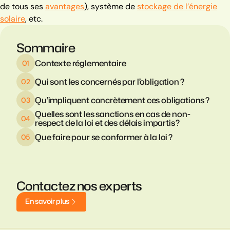
de tous ses
avantages
), système de
stockage de l’énergie
solaire
, etc.
Sommaire
Contexte réglementaire
Qui sont les concernés par l’obligation ?
Qu’impliquent concrètement ces obligations ?
Quelles sont les sanctions en cas de non-
respect de la loi et des délais impartis ?
Que faire pour se conformer à la loi ?
Contactez nos experts
E
n
s
a
v
o
i
r
p
l
u
s