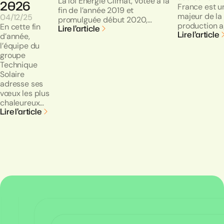
La loi Energie Climat, votée à la
2026
France est u
fin de l’année 2019 et
majeur de la
04/12/25
promulguée début 2020,…
production a
En cette fin
Lire l’article
Lire l’article
d’année,
l’équipe du
groupe
Technique
Solaire
adresse ses
vœux les plus
chaleureux…
Lire l’article