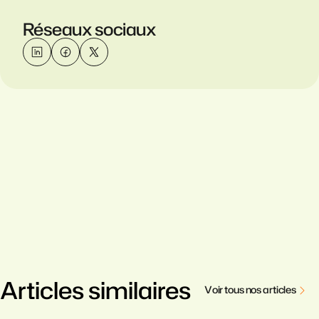
Réseaux sociaux
Articles similaires
V
o
i
r
t
o
u
s
n
o
s
a
r
t
i
c
l
e
s