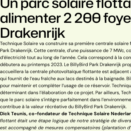
Un parc solaire flot
alimenter 2 200 foyer
Drakenrijk
Technique Solaire va construire sa première centrale solaire 
Park Drakenrijk. Cette centrale, d’une puissance de 7 MWc, c
d’électricité tout au long de l’année. Cela correspond à la 
débutera au printemps 2023.
Le BillyBird Park Drakenrijk pro
accueillera la centrale photovoltaïque flottante est adjacent 
qui fournit de l’eau fraîche aux lacs destinés à la baignade. B
pour maintenir et compléter l’usage de ce réservoir.
Techniqu
déterminant dans l’élaboration de ce projet. Par ailleurs, Techn
que le parc solaire s’intègre parfaitement dans l’environneme
contribue à la valeur récréative du BillyBird Park Drakenrijk.
Dick Teunis, co-fondateur de Technique Solaire Nederla
flottant était une étape logique de notre stratégie de diver
est accompagné de mesures compensatoires (plantation d’arb