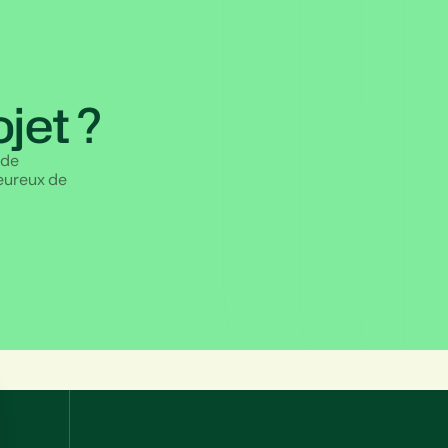
jet ?
 de
eureux de