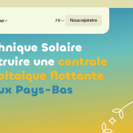
pe
N
o
u
s
r
e
j
o
i
n
d
r
e
FR