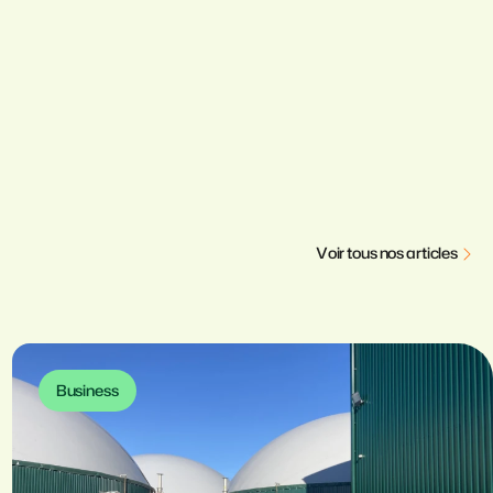
V
o
i
r
t
o
u
s
n
o
s
a
r
t
i
c
l
e
s
Business