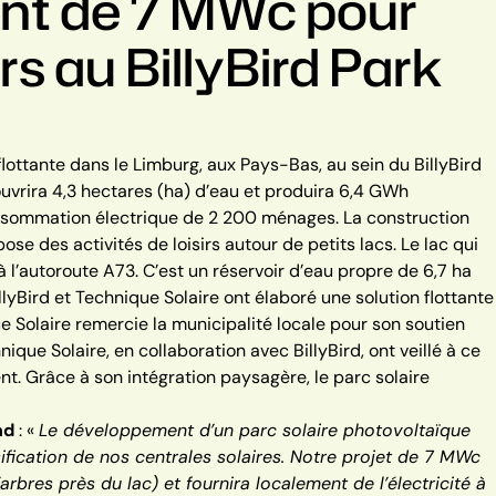
tant de 7 MWc pour
s au BillyBird Park
flottante dans le Limburg, aux Pays-Bas, au sein du BillyBird
ouvrira 4,3 hectares (ha) d’eau et produira 6,4 GWh
consommation électrique de 2 200 ménages. La construction
pose des activités de loisirs autour de petits lacs. Le lac qui
à l’autoroute A73. C’est un réservoir d’eau propre de 6,7 ha
illyBird et Technique Solaire ont élaboré une solution flottante
e Solaire remercie la municipalité locale pour son soutien
ique Solaire, en collaboration avec BillyBird, ont veillé à ce
nt. Grâce à son intégration paysagère, le parc solaire
nd
:
«
Le développement d’un parc solaire photovoltaïque
sification de nos centrales solaires. Notre projet de 7 MWc
res près du lac) et fournira localement de l’électricité à