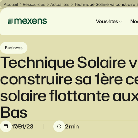
Accueil
Ressources
Actualités
Technique Solaire va construire s
Vous êtes
Nos
Business
Technique Solaire 
construire sa 1ère c
solaire flottante au
Bas
17/01/23
2 min