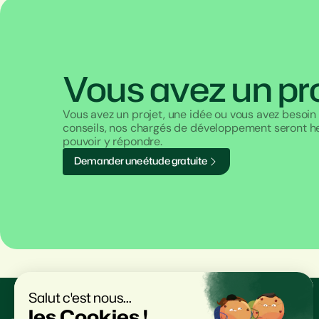
Vous avez un pro
Vous avez un projet, une idée ou vous avez besoin
conseils, nos chargés de développement seront h
pouvoir y répondre.
D
e
m
a
n
d
e
r
u
n
e
é
t
u
d
e
g
r
a
t
u
i
t
e