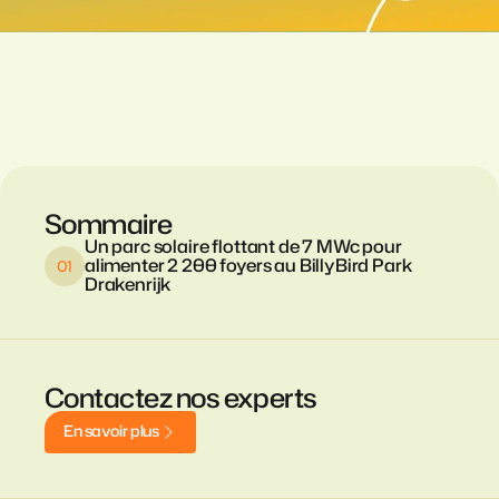
Sommaire
Un parc solaire flottant de 7 MWc pour
alimenter 2 200 foyers au BillyBird Park
Drakenrijk
Contactez nos experts
E
n
s
a
v
o
i
r
p
l
u
s