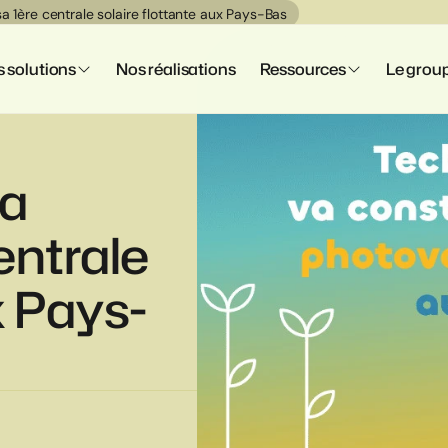
a 1ère centrale solaire flottante aux Pays-Bas
 solutions
Nos réalisations
Ressources
Le grou
va
entrale
x Pays-