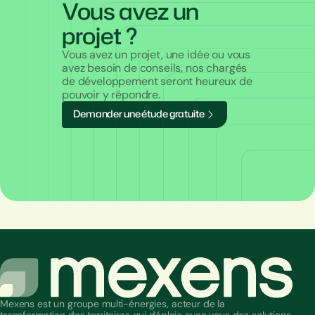
Vous avez un
projet ?
Vous avez un projet, une idée ou vous
avez besoin de conseils, nos chargés
de développement seront heureux de
pouvoir y répondre.
D
e
m
a
n
d
e
r
u
n
e
é
t
u
d
e
g
r
a
t
u
i
t
e
Mexens est un groupe multi-énergies, acteur de la
transformation des territoires qui déploie avec vous des solutions