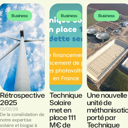
Business
Business
Business
Rétrospective
Technique
Une nouvelle
2025
Solaire
unité de
met en
méthanisati
12/02/26
De la consilidation de
place 111
porté par
notre expertise
M€ de
Technique
solaire et biogaz à