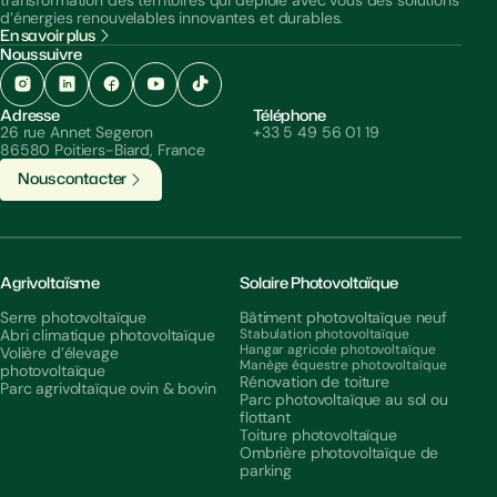
d’énergies renouvelables innovantes et durables.
En savoir plus
Nous suivre
Adresse
Téléphone
26 rue Annet Segeron
+33 5 49 56 01 19
86580 Poitiers-Biard, France
N
o
u
s
c
o
n
t
a
c
t
e
r
Agrivoltaïsme
Solaire Photovoltaïque
Serre photovoltaïque
Bâtiment photovoltaïque neuf
Abri climatique photovoltaïque
Stabulation photovoltaïque
Hangar agricole photovoltaïque
Volière d’élevage
Manège équestre photovoltaïque
photovoltaïque
Rénovation de toiture
Parc agrivoltaïque ovin & bovin
Parc photovoltaïque au sol ou
flottant
Toiture photovoltaïque
Ombrière photovoltaïque de
parking