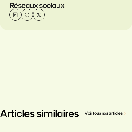
Réseaux sociaux
Articles similaires
V
o
i
r
t
o
u
s
n
o
s
a
r
t
i
c
l
e
s