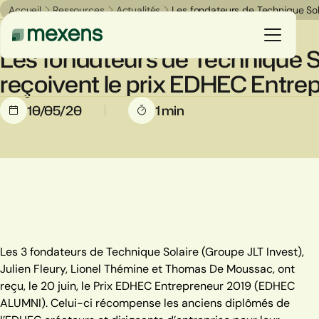
Accueil
Ressources
Actualités
Les fondateurs de Technique Sol
Business
Les fondateurs de Technique S
reçoivent le prix EDHEC Entre
Vous êtes
10/05/20
1 min
Nos solutions
Nos réalisations
Ressources
Les 3 fondateurs de Technique Solaire (Groupe JLT Invest),
Le groupe
Julien Fleury, Lionel Thémine et Thomas De Moussac, ont
reçu, le 20 juin, le Prix EDHEC Entrepreneur 2019 (EDHEC
ALUMNI).
Celui-ci récompense les anciens diplômés de