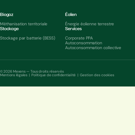
Biogaz
Éolien
Méthanisation territoriale
Énergie éolienne terrestre
Stockage
Services
Stockage par batterie (BESS)
Corporate PPA
Autoconsommation
Autoconsommation collective
© 2026 Mexens — Tous droits réservés
Mentions légales
|
Politique de confidentialité
|
Gestion des cookies