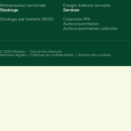
Méthanisation territoriale
Énergie éolienne terrestre
Stockage
Services
Stockage par batterie (BESS)
Corporate PPA
Autoconsommation
Autoconsommation collective
© 2026 Mexens — Tous droits réservés
Mentions légales
|
Politique de confidentialité
|
Gestion des cookies