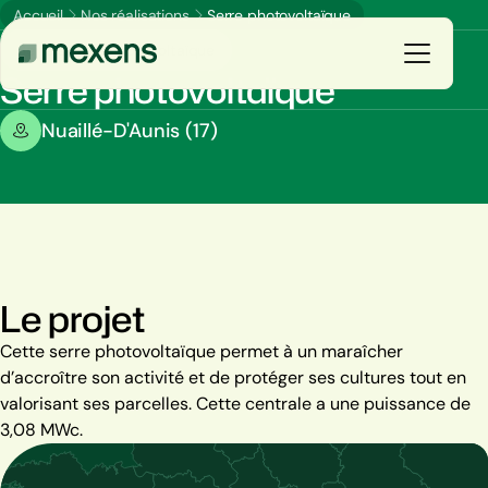
Accueil
Nos réalisations
Serre photovoltaïque
Serre solaire photovoltaïque
Serre photovoltaïque
Galerie
Nuaillé-D'Aunis (17)
Vous êtes
E
n
s
a
v
o
i
r
p
l
u
s
Nos solutions
Nos réalisations
Le projet
Ressources
Cette serre photovoltaïque permet à un maraîcher
d’accroître son activité et de protéger ses cultures tout en
Le groupe
valorisant ses parcelles. Cette centrale a une puissance de
3,08 MWc.