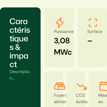
Cara
ctéris
Puissance
Surface
tique
3,08
–
s &
MWc
impa
ct
Descriptio
n…
Foyers
CO2
Mis
alimentés
évités
en