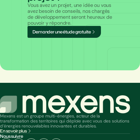
Vous avez un projet, une idée ou vous
avez besoin de conseils, nos chargés
de développement seront heureux de
pouvoir y répondre.
D
e
m
a
n
d
e
r
u
n
e
é
t
u
d
e
g
r
a
t
u
i
t
e
Mexens est un groupe multi-énergies, acteur de la
transformation des territoires qui déploie avec vous des solutions
d’énergies renouvelables innovantes et durables.
En savoir plus
Nous suivre