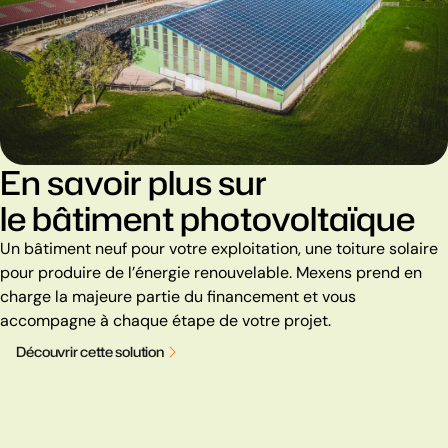
En savoir plus sur
le bâtiment photovoltaïque
Un bâtiment neuf pour votre exploitation, une toiture solaire
pour produire de l’énergie renouvelable. Mexens prend en
charge la majeure partie du financement et vous
accompagne à chaque étape de votre projet.
D
é
c
o
u
v
r
i
r
c
e
t
t
e
s
o
l
u
t
i
o
n