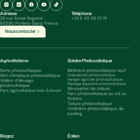
Adresse
Téléphone
26 rue Annet Segeron
+33 5 49 56 01 19
86580 Poitiers-Biard, France
N
o
u
s
c
o
n
t
a
c
t
e
r
Agrivoltaïsme
Solaire Photovoltaïque
Serre photovoltaïque
Bâtiment photovoltaïque neuf
Abri climatique photovoltaïque
Stabulation photovoltaïque
Hangar agricole photovoltaïque
Volière d’élevage
Manège équestre photovoltaïque
photovoltaïque
Rénovation de toiture
Parc agrivoltaïque ovin & bovin
Parc photovoltaïque au sol ou
flottant
Toiture photovoltaïque
Ombrière photovoltaïque de
parking
Biogaz
Éolien