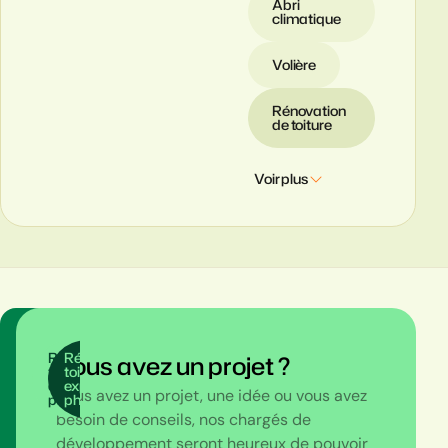
Abri
climatique
Volière
Rénovation
de toiture
Voir plus
Rénovation de
Rénovation de
Vous avez un projet ?
toiture avec
toiture avec
exploitation
exploitation
Vous avez un projet, une idée ou vous avez
photovoltaïque
photovoltaïque
besoin de conseils, nos chargés de
développement seront heureux de pouvoir