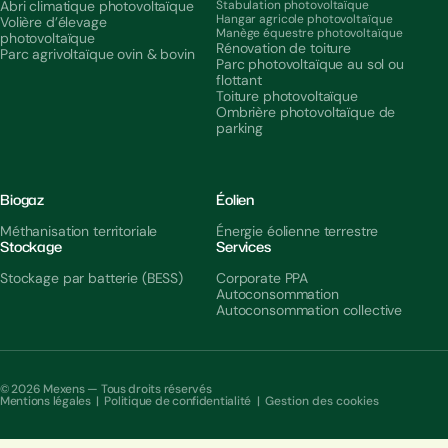
Abri climatique photovoltaïque
Stabulation photovoltaïque
Hangar agricole photovoltaïque
Volière d’élevage
Manège équestre photovoltaïque
photovoltaïque
Rénovation de toiture
Parc agrivoltaïque ovin & bovin
Parc photovoltaïque au sol ou
flottant
Toiture photovoltaïque
Ombrière photovoltaïque de
parking
Biogaz
Éolien
Méthanisation territoriale
Énergie éolienne terrestre
Stockage
Services
Stockage par batterie (BESS)
Corporate PPA
Autoconsommation
Autoconsommation collective
© 2026 Mexens — Tous droits réservés
Mentions légales
|
Politique de confidentialité
|
Gestion des cookies