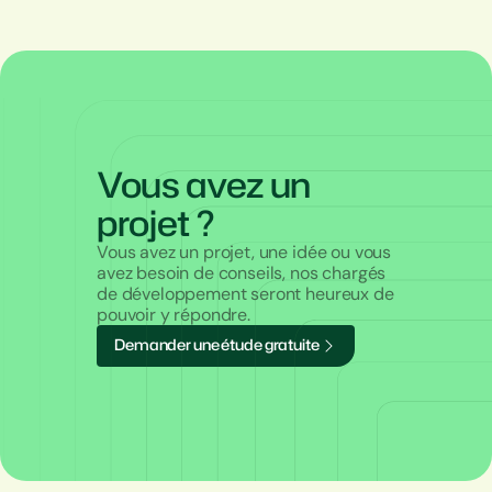
Vous avez un
projet ?
Vous avez un projet, une idée ou vous
avez besoin de conseils, nos chargés
de développement seront heureux de
pouvoir y répondre.
D
e
m
a
n
d
e
r
u
n
e
é
t
u
d
e
g
r
a
t
u
i
t
e