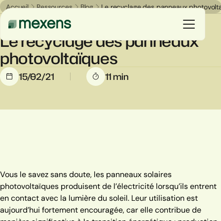
Accueil
Ressources
Blog
Le recyclage des panneaux photovolt
Blog
Le recyclage des panneaux
photovoltaïques
Vous êtes
15/02/21
11 min
Nos solutions
Nos réalisations
Ressources
Vous le savez sans doute, les panneaux solaires
Le groupe
photovoltaïques produisent de l’électricité lorsqu’ils entrent
en contact avec la lumière du soleil. Leur utilisation est
aujourd’hui fortement encouragée, car elle contribue de