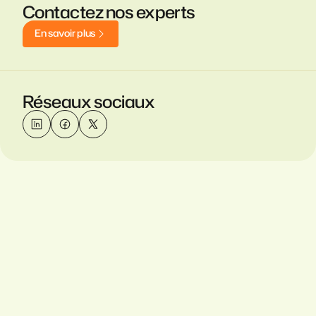
Contactez nos experts
E
n
s
a
v
o
i
r
p
l
u
s
Réseaux sociaux