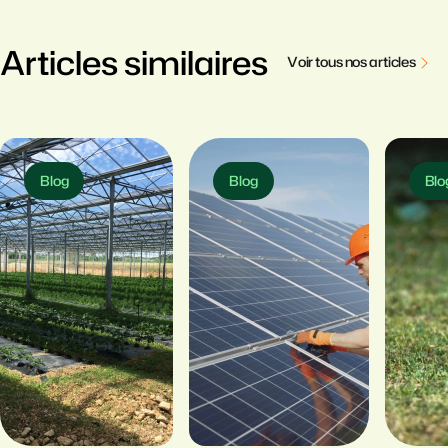
Articles similaires
V
o
i
r
t
o
u
s
n
o
s
a
r
t
i
c
l
e
s
Blog
Blog
Blo