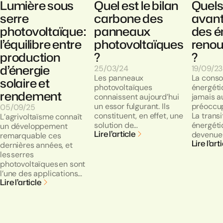
Lumière sous
Quel est le bilan
Quels
serre
carbone des
avan
photovoltaïque :
panneaux
des é
l’équilibre entre
photovoltaïques
renou
production
?
?
d’énergie
25/03/24
19/09/2
Les panneaux
La cons
solaire et
photovoltaïques
énergéti
rendement
connaissent aujourd’hui
jamais a
un essor fulgurant. Ils
préoccup
05/09/25
constituent, en effet, une
La transi
L’agrivoltaïsme connaît
solution de…
énergéti
un développement
Lire l’article
devenue
remarquable ces
Lire l’art
dernières années, et
les serres
photovoltaïques en sont
l’une des applications…
Lire l’article