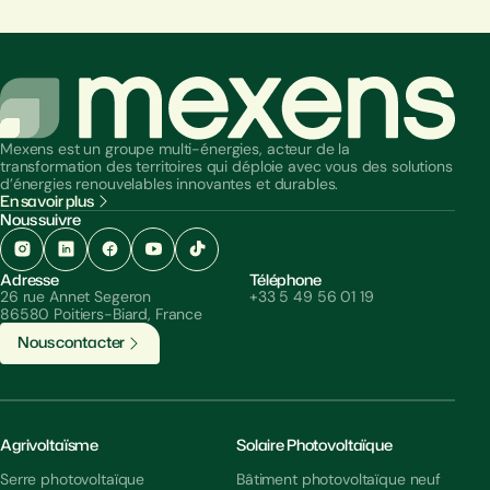
Mexens est un groupe multi-énergies, acteur de la
transformation des territoires qui déploie avec vous des solutions
d’énergies renouvelables innovantes et durables.
En savoir plus
Nous suivre
Adresse
Téléphone
26 rue Annet Segeron
+33 5 49 56 01 19
86580 Poitiers-Biard, France
N
o
u
s
c
o
n
t
a
c
t
e
r
Agrivoltaïsme
Solaire Photovoltaïque
Serre photovoltaïque
Bâtiment photovoltaïque neuf